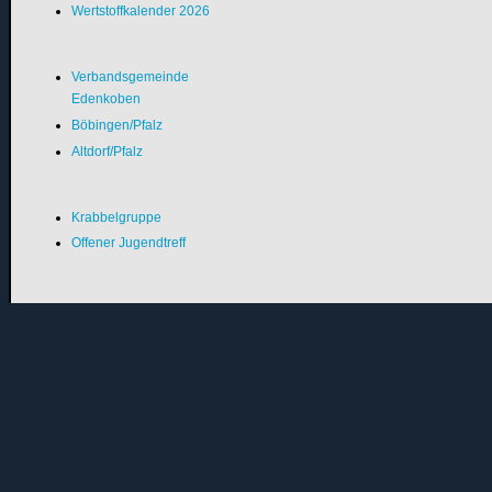
Wertstoffkalender 2026
Verbandsgemeinde
Edenkoben
Böbingen/Pfalz
Altdorf/Pfalz
Krabbelgruppe
Offener Jugendtreff